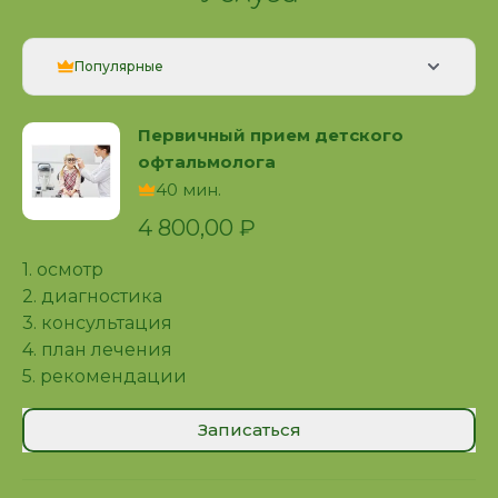
Популярные
Первичный прием детского
офтальмолога
40 мин.
4 800,00 ₽
1. осмотр
2. диагностика
3. консультация
4. план лечения
5. рекомендации
Записаться