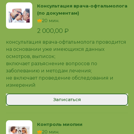
Консультация врача-офтальмолога
(по документам)
20 мин.
2 000,00 ₽
консультация врача-офтальмолога проводится
на основании уже имеющихся данных
осмотров, выписок;
включает разъяснение вопросов по
заболеванию и методам лечения;
не включает проведение обследования и
измерений
Записаться
Контроль миопии
20 мин.