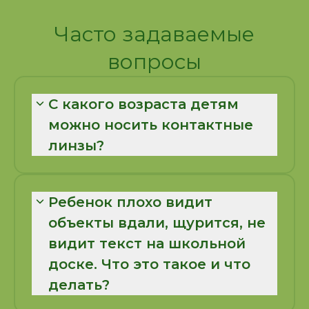
Часто задаваемые
вопросы
С какого возраста детям
можно носить контактные
линзы?
Возраст не является ограничением
для использования контактных линз.
Подбираем контактные линзы линзы
Ребенок плохо видит
деткам с рождения. До 5-6 лет
объекты вдали, щурится, не
одевают, снимают и ухаживают за
видит текст на школьной
линзами родители. Офтальмолог
доске. Что это такое и что
подберет линзы и научит ими
пользоваться.
делать?
Если ребенок жалуется, что стал хуже