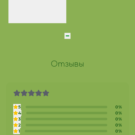
Севиль Никитина
детский врач-
офтальмолог
Отзывы
5
0%
4
0%
3
0%
2
0%
1
0%