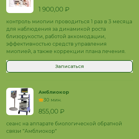
1 900,00 ₽
контроль миопии проводиться 1 раз в 3 месяца
для наблюдения за динамикой роста
близорукости, работой аккомодации,
эффективностью средств управления
миопией, а также коррекции плана лечения.
Записаться
Амблиокор
30 мин.
855,00 ₽
сеанс на аппарате биологической обратной
связи "Амблиокор"