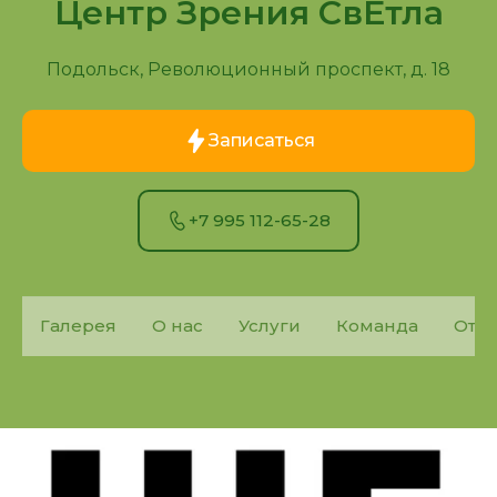
Центр Зрения СвЕтла
Подольск, Революционный проспект, д. 18
Записаться
+7 995 112-65-28
Галерея
О нас
Услуги
Команда
Отз