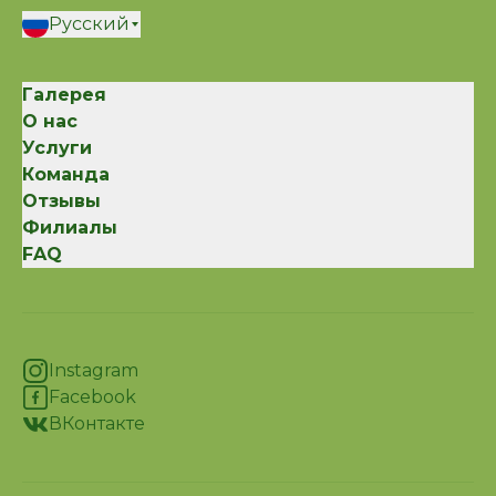
основе: - делаете гимнастику для глаз
Русский
и шеи, - соблюдаете режим
зрительной нагрузки и исключаете
Галерея
непрерывную работу вблизи -
О нас
вырабатываете полезные зрительные
Услуги
привычки у ребенка, - обеспечиваете
Команда
полноценное питание для
Отзывы
поступления в организм витаминов,
Филиалы
микроэлементов, минералов, глазных
FAQ
пигментов, антиоксидантов -
прогулки в светлое время суток, не
менее 2,5 часов в день. Если у
ребенка миопии еще нет, но он в
группе риска (есть миопия у кого-то
Instagram
из родителей), обязательно
Facebook
наблюдайтесь в кабинете контроля
ВКонтакте
миопии каждые полгода.
Офтальмолог будет иметь